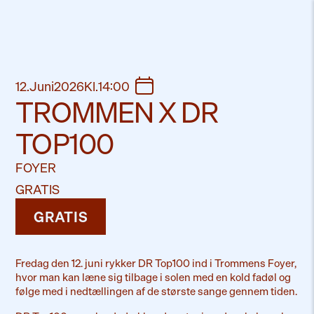
12
.
Juni
2026
Kl
.
14:00
TROMMEN X DR
TOP100
FOYER
GRATIS
GRATIS
Fredag den 12. juni rykker DR Top100 ind i Trommens Foyer,
hvor man kan læne sig tilbage i solen med en kold fadøl og
følge med i nedtællingen af de største sange gennem tiden.