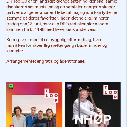
DR Top100 er en landsdækkende satsning, der skal samle
danskerne om musikken og de samtaler, sangene skaber
på tværs af generationer. I løbet af maj og juni kan lytterne
stemme på deres favoritter, inden det hele kulminerer
fredag den 12. juni, hvor alle DR’s radiokanaler sender
sammen fra kl. 14-18 med live-musik undervejs.
Kom og vær med til en hyggelig eftermiddag, hvor
musikken forhåbentlig sætter gang i både minder og
samtaler.
Arrangementet er gratis og åbent for alle.