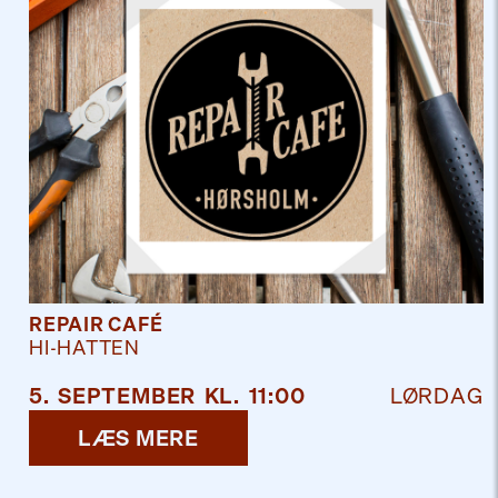
REPAIR CAFÉ
HI-HATTEN
5
.
SEPTEMBER
KL.
11:00
LØRDAG
LÆS MERE