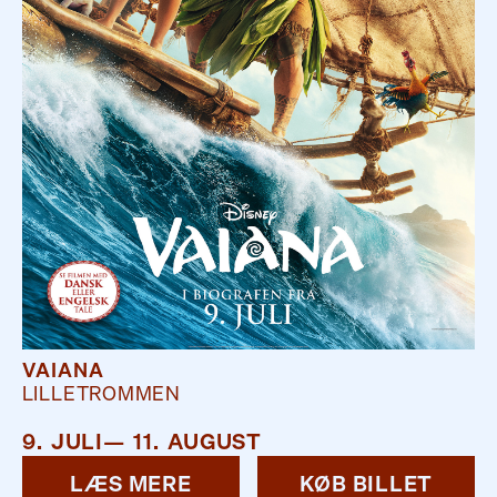
VAIANA
LILLETROMMEN
9
.
JULI
—
11
.
AUGUST
LÆS MERE
KØB BILLET