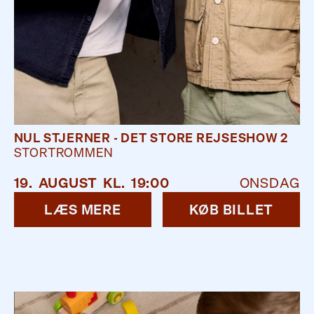
NUL STJERNER - DET STORE REJSESHOW 2
STORTROMMEN
19
.
AUGUST
KL.
19:00
ONSDAG
LÆS MERE
KØB BILLET