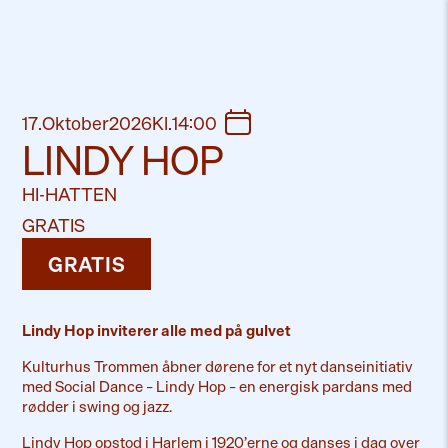
17
.
Oktober
2026
Kl
.
14:00
LINDY HOP
HI-HATTEN
GRATIS
GRATIS
Lindy Hop inviterer alle med på gulvet
Kulturhus Trommen åbner dørene for et nyt danseinitiativ
med Social Dance – Lindy Hop – en energisk pardans med
rødder i swing og jazz.
Lindy Hop opstod i Harlem i 1920’erne og danses i dag over