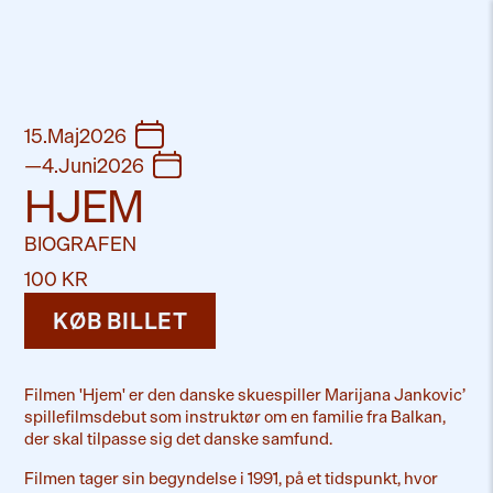
15
.
Maj
2026
—
4
.
Juni
2026
HJEM
BIOGRAFEN
100 KR
KØB BILLET
Filmen 'Hjem' er den danske skuespiller
Marijana Jankovic
’
spillefilmsdebut som instruktør om en familie fra Balkan,
der skal tilpasse sig det danske samfund.
Filmen tager sin begyndelse i 1991, på et tidspunkt, hvor