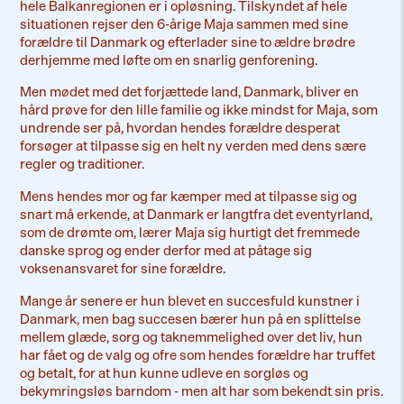
hele Balkanregionen er i opløsning. Tilskyndet af hele
situationen rejser den 6-årige Maja sammen med sine
forældre til Danmark og efterlader sine to ældre brødre
derhjemme med løfte om en snarlig genforening.
Men mødet med det forjættede land, Danmark, bliver en
hård prøve for den lille familie og ikke mindst for Maja, som
undrende ser på, hvordan hendes forældre desperat
forsøger at tilpasse sig en helt ny verden med dens sære
regler og traditioner.
Mens hendes mor og far kæmper med at tilpasse sig og
snart må erkende, at Danmark er langtfra det eventyrland,
som de drømte om, lærer Maja sig hurtigt det fremmede
danske sprog og ender derfor med at påtage sig
voksenansvaret for sine forældre.
Mange år senere er hun blevet en succesfuld kunstner i
Danmark, men bag succesen bærer hun på en splittelse
mellem glæde, sorg og taknemmelighed over det liv, hun
har fået og de valg og ofre som hendes forældre har truffet
og betalt, for at hun kunne udleve en sorgløs og
bekymringsløs barndom - men alt har som bekendt sin pris.