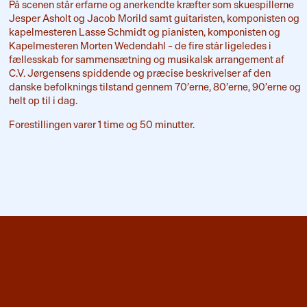
På scenen står erfarne og anerkendte kræfter som skuespillerne
Jesper Asholt og Jacob Morild samt guitaristen, komponisten og
kapelmesteren Lasse Schmidt og pianisten, komponisten og
Kapelmesteren Morten Wedendahl – de fire står ligeledes i
fællesskab for sammensætning og musikalsk arrangement af
C.V. Jørgensens spiddende og præcise beskrivelser af den
danske befolknings tilstand gennem 70’erne, 80’erne, 90’erne og
helt op til i dag.
Forestillingen varer 1 time og 50 minutter.