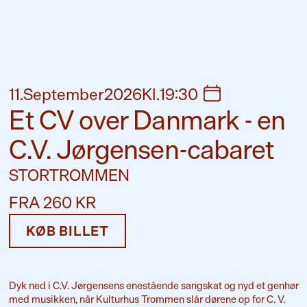
11
.
September
2026
Kl
.
19:30
Et CV over Danmark - en
C.V. Jørgensen-cabaret
STORTROMMEN
FRA 260 KR
KØB BILLET
Dyk ned i C.V. Jørgensens enestående sangskat og nyd et genhør
med musikken, når Kulturhus Trommen slår dørene op for C. V.