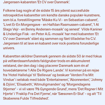
Jørgensen-kabareten ’Et CV over Danmark’.
Folkene bag nogle af de sidste 15 års yderst succesfulde
retrospektive kabaretter om kendte danske populær-kunstnere,
som bl.a. forestillingerne ’Måske Ku Vi - en Sebastian-cabaret’,
’Livet Er En Morgengave - en Halfdan Rasmussen-cabaret’, ’I Al
Slags Vejr - en Benny Andersen-mosaik’ og senest’ Vilde Kaniner
& Underlige Fisk - en Peter A.G.-mosaik’ har med kabareten ’Et
CV over Danmark’ slået sig sammen og fået tilladelse fra C.V.
Jørgensen til at lave en kabaret over rock-poetens forunderlige
univers.
Kabaretten skildrer Danmark gennem de sidste 50 år med fokus
på velfærdssamfundets faldgruber trods en akkumuleret
velstand, der den dag i dag placerer Danmark som én af
hovedaktørerne ’I Alle De Rigere Lande’. Vi kommer på en rejse
fra ’Hotel Halleluja’ til ’Bellevue’ og beskuer ’Verden Fra Mit
Vindue’ i selskab med både ’Entertaineren’, ’Abonnenten’, ’Johnny
& Djiim’, ’Elisabeth’, ’Altmuligmanden’ og ’Morgendagens
Stjerner’ – vi vil være ’På Gyngende Grund’, mens ’Det Regner I Mit
Hjerte’ i ’Fraklip Fra Det Fjerne’, når ’Sæsonen Er Slut’ – og alt ’Til
Skaberens Fulde Tilfredshed’.