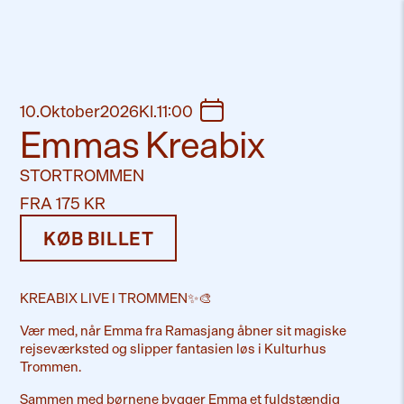
10
.
Oktober
2026
Kl
.
11:00
Emmas Kreabix
STORTROMMEN
FRA 175 KR
KØB BILLET
KREABIX LIVE I TROMMEN✨🎨
Vær med, når Emma fra Ramasjang åbner sit magiske
rejseværksted og slipper fantasien løs i Kulturhus
Trommen.
Sammen med børnene bygger Emma et fuldstændig